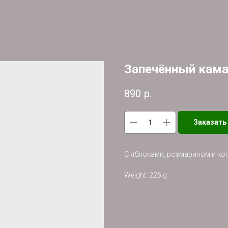
Запечённый кам
890
р.
Заказать
С яблоками, розмарином и к
Weight: 225 g