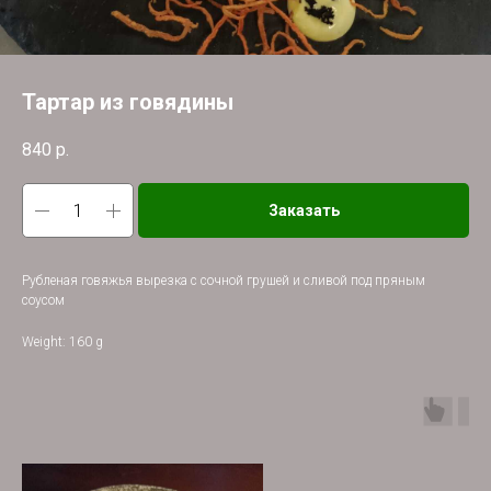
Тартар из говядины
840
р.
Заказать
Рубленая говяжья вырезка с сочной грушей и сливой под пряным
соусом
Weight: 160 g